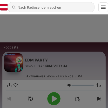
Podcasts
EDM PARTY
NewAle
|
62 - EDM PARTY 43
Актуальная музыка из мира EDM
1
x
Lautstärke