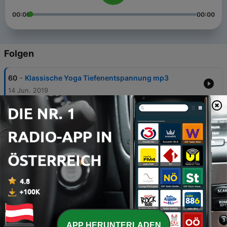
00:00
00:00
Folgen
-
60
Klassische Yoga Tiefenentspannung mp3
14 Jun. 2019
-
59
Bodyscan – Yoga Tiefenentspannung mit
Ausdehnung der Bewusstheit mp3 Anleitung
02 Aug. 2018
-
58
Entspannungskurs für Anfänger
12 Jun. 2024
-
56
Autogenes Training – mp3 Übungsanleitung
26 Jun. 2021
-
55
Autogenes Training Kurzform – mp3 Audio
Übungsanleitung
APP HERUNTERLADEN