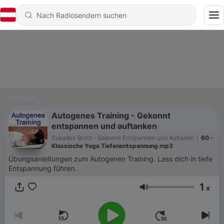
Podcasts
Autogenes Training - Gekonnt
entspannen und auftanken
Sukadev Bretz - Gekonnt Entspannen und Aufladen
|
60 -
Klassische Yoga Tiefenentspannung mp3
Übungsanleitungen zum Autogenen Training. Lass dich in tiefe
Entspannung führen.
1
x
Lautstärke