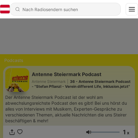
Podcasts
Antenne Steiermark Podcast
Antenne Steiermark
|
36 - Antenne Steiermark Podcast
- "Stefan Pflanzl - Verein different Life, Inklusion.jetzt"
Der Antenne Steiermark Podcast ist der wohl am
abwechslungsreichste Podcast den es gibt! Bei uns hörst du
alles von Interviews mit Musikern, Experten-Gespräche zu
verschiedenen Themen, aktuelle Nachrichten die uns Steirer
beschäftigen & mehr!
1
x
Lautstärke