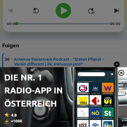
00:00
00:00
Folgen
-
36
Antenne Steiermark Podcast - "Stefan Pflanzl -
Verein different Life, Inklusion.jetzt"
07 Jul. 2026
-
35
Antenne Steiermark Podcast - "Renate Hofer
überlebt versuchten Femizid"
21 Mai 2026
-
34
Antenne Steiermark Podcast - "Kopfweh
Österreich"
29 Sep. 2025
-
33
Benedikt Mitmannsgruber - Er lacht dem Hate ins