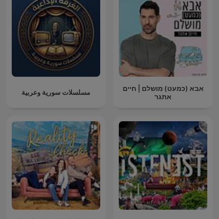
אבא (כמעט) מושלם | חיים
مسلسلات سورية وعربية
אתגר