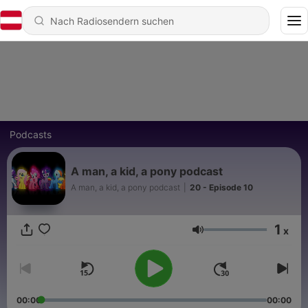
Podcasts
A man, a kid, a pony podcast
A man, a kid, a pony podcast
|
20 - Episode 10
1
x
Lautstärke
00:00
00:00