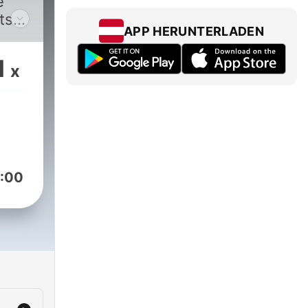
e
ts
APP HERUNTERLADEN
ge,
e,
1
x
ek.
ours
:00