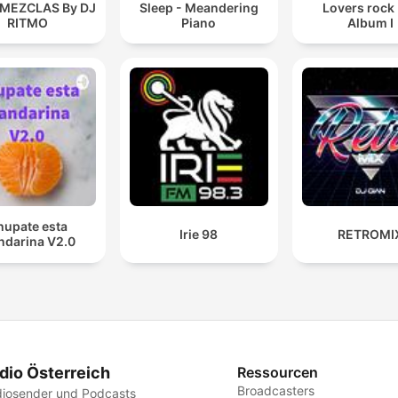
 MEZCLAS By DJ
Sleep - Meandering
Lovers rock
RITMO
Piano
Album I
hupate esta
Irie 98
RETROMI
darina V2.0
dio Österreich
Ressourcen
Broadcasters
iosender und Podcasts