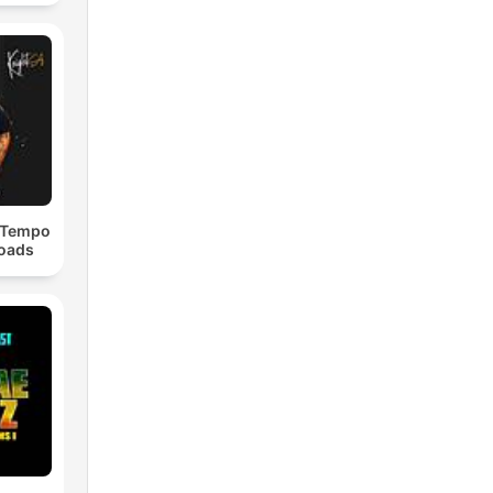
chno
dTempo
loads