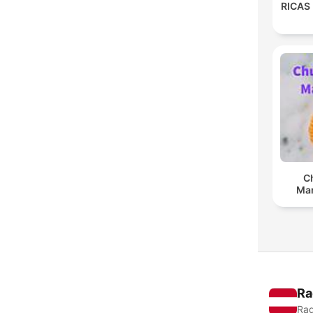
RICAS
C
Man
Ra
Rad