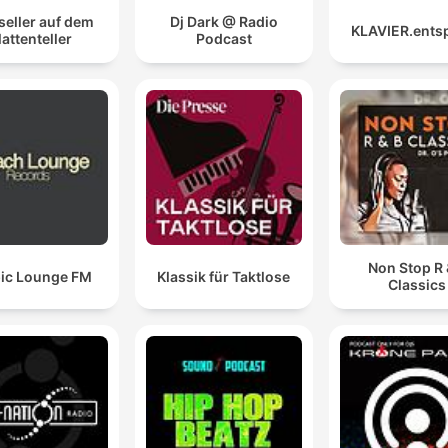
seller auf dem
Dj Dark @ Radio
KLAVIER.ents
lattenteller
Podcast
Non Stop R 
ic Lounge FM
Klassik für Taktlose
Classics