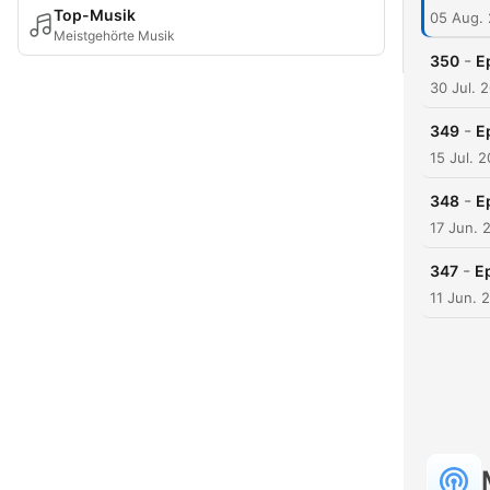
Top-Musik
05 Aug.
Meistgehörte Musik
-
350
E
30 Jul. 
-
349
E
15 Jul. 
-
348
E
17 Jun. 
-
347
E
11 Jun. 