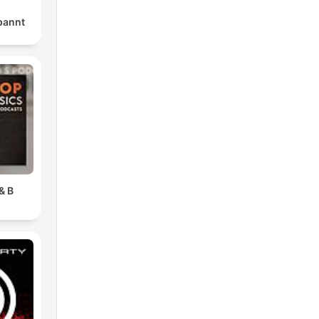
pannt
& B