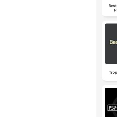
Best
P
Trop