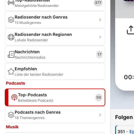
377
Meistgehörte Radiosender
Radiosender nach Genres
15 Musikgenres
Radiosender nach Regionen
Lokale Radiosender
Nachrichten
17
Nachrichtenradios
Empfohlen
Liste der besten Radiosender
00
Podcasts
Top-Podcasts
50
Beliebteste Podcasts
Podcasts nach Genres
Folgen
18 Themengenres
Musik
-
351
Ep