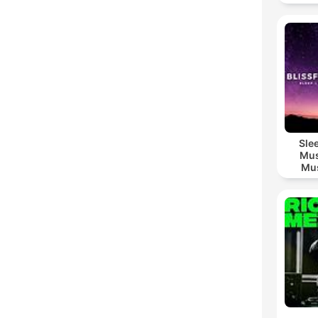
Sle
Mus
Mus
M