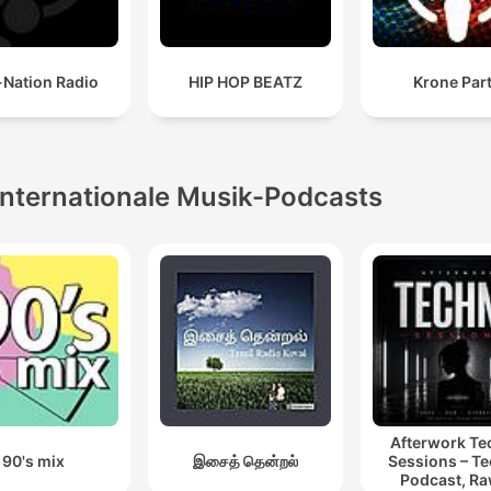
-Nation Radio
HIP HOP BEATZ
Krone Par
Internationale Musik-Podcasts
Afterwork T
90's mix
இசைத் தென்றல்
Sessions – T
Podcast, Ra