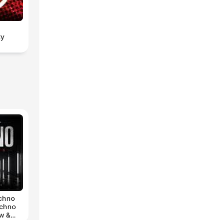
ty
echno
echno
w &