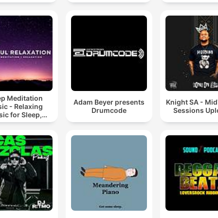
Hypnotic Te
Mixes
ep Meditation
Adam Beyer presents
Knight SA - Mi
ic - Relaxing
Drumcode
Sessions Up
ic for Sleep,
editation &
Relaxation