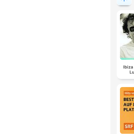
Ibiza
Lu