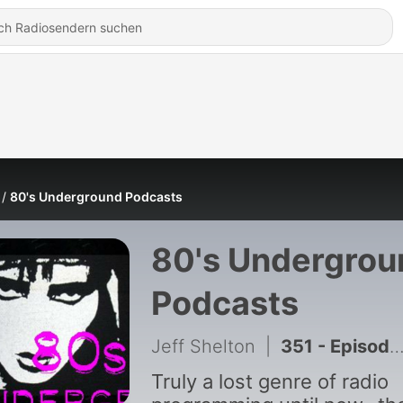
80's Underground Podcasts
80's Undergrou
Podcasts
Jeff Shelton
|
351 - Episode 308: 80s Underground Replay: August 8, 2007
Truly a lost genre of radio