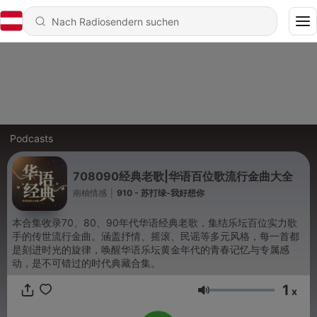
Podcasts
708090经典老歌|华语百位歌流行金曲大全
南柚情感
|
910 - 苏打绿-我好想你
本合集收录70、80、90年代华语经典老歌，集结乐坛百位实力歌
手的传世流行金曲。涵盖抒情、摇滚、民谣等多元风格，每一首都
是刻进时光的旋律，唤醒华语乐坛黄金年代的青春记忆与专属感
动，是不可错过的时代典藏合集。
1
x
Lautstärke