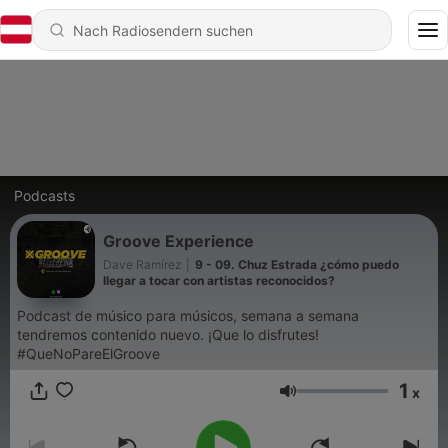
Podcasts
Groove Experience
Dave Ramírez
|
9 - 09. Chuz Estrada ¿cómo puedo
llegar a tocar con artistas reconocidos?
Podcast de músico para músicos, semana a semana
tendremos contenido nuevo. ¡Que lo disfrutes!
#QueNoPareElGroove
1
x
Lautstärke