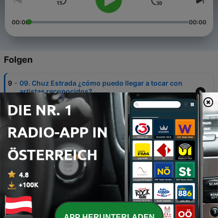
00:00
00:00
Folgen
-
9
09. Chuz Estrada ¿cómo puedo llegar a tocar con
artistas reconocidos?
11 Aug. 2020
-
8
08. Episodio Saddler Samayoa
04 Aug. 2020
-
7
07. Episodio David Batz
28 Jul. 2020
-
6
06. Erick B. Cifuentes (2da Parte)
18 Jul. 2020
-
5
05. Erick B. Cifuentes (1ra. Parte)
APP HERUNTERLADEN