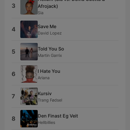
3
Afrojack)
Sia
Save Me
4
David Lopez
Told You So
5
Martin Garrix
I Hate You
6
Ariana
Kursiv
7
Trang Fødsel
Den Finast Eg Veit
8
Hellbillies