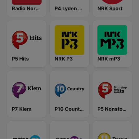
Radio Norge
P4 Lyden av Norge
NRK Sport
P5 Hits
NRK P3
NRK mP3
P7 Klem
P10 Country
P5 Nonstop Hits