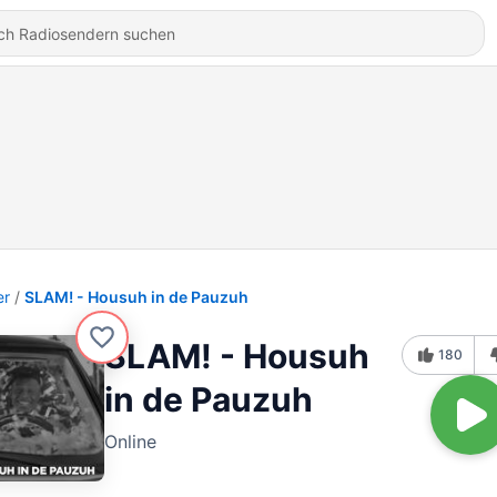
er
SLAM! - Housuh in de Pauzuh
SLAM! - Housuh
180
in de Pauzuh
Online