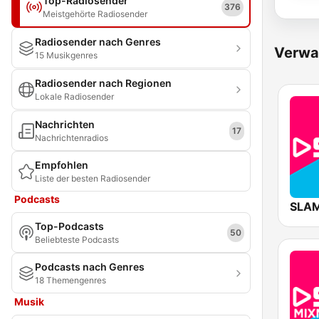
Top-Radiosender
376
Meistgehörte Radiosender
Radiosender nach Genres
Verwa
15 Musikgenres
Radiosender nach Regionen
Lokale Radiosender
Nachrichten
17
Nachrichtenradios
Empfohlen
Liste der besten Radiosender
Podcasts
SLAM
Top-Podcasts
50
Beliebteste Podcasts
Podcasts nach Genres
18 Themengenres
Musik