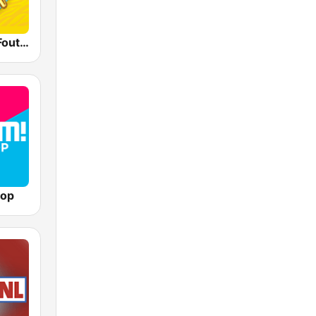
Qmusic Het Foute Uur
top