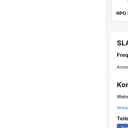
NPO 
SLA
Freq
Amst
Ko
Webs
Aktua
Teil
Fa