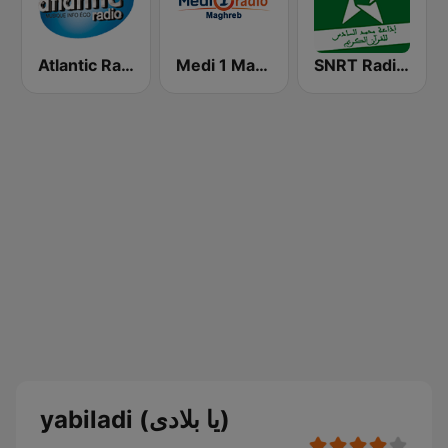
SNRT Radio Idaat Mohammed Assadiss (السادسة)
Medi 1 Maghreb (ميدى1 مغرب)
Atlantic Radio (أتلانتيك راديو)
yabiladi (يا بلادى)