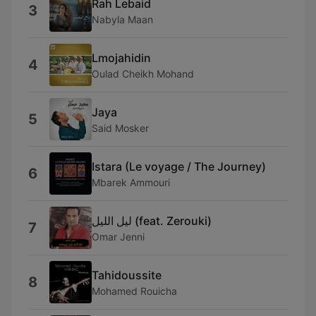
Rah Lebaid
3
Nabyla Maan
Lmojahidin
4
Oulad Cheikh Mohand
Jaya
5
Said Mosker
Istara (Le voyage / The Journey)
6
Mbarek Ammouri
ليل الليل (feat. Zerouki)
7
Omar Jenni
Tahidoussite
8
Mohamed Rouicha