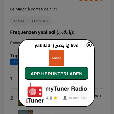
Le Maroc à portée de clic!
Oldies
Filmmusik
Frequenzen yabiladi (يا بلادى):
Rabat:
Online
yabiladi (يا بلادى) live
Top-Songs
Letzte 7 Tage
Letzte 30 Tage
APP HERUNTERLADEN
Zan9a Flow
1
Y7y
Soirée avec Nass El Ghiwane (Live)
2
Nass El Ghiwane