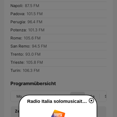
Napoli:
87.5 FM
Padova:
101.5 FM
Perugia:
96.4 FM
Potenza:
101.3 FM
Rome:
105.6 FM
San Remo:
94.5 FM
Trento:
93.0 FM
Trieste:
105.8 FM
Turin:
106.3 FM
Programmübersicht
Mo
Di
Mi
Do
Fr
Sa
So
Radio Italia solomusicaitaliana live
Zeit
Programm