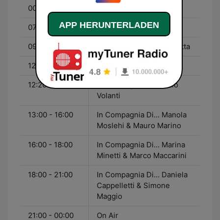
00:00 - 07:00
On Air
APP HERUNTERLADEN
07:00 - 09:00
Buone Nuove
09:00 - 12:00
In Compagnia Di... Paoletta
12:00 - 12:20
Classifica
12:20 - 13:00
In Compagnia Di... Maio
Volanti
13:00 - 16:00
In Compagnia Di... Manola
Moslehi & Mauro Marino
16:00 - 18:00
In Compagnia Di... Marina
Minetti & Marco Maccarini
18:00 - 21:00
In Compagnia Di... Daniela
Cappelletti & Simone
Maggio
21:00 - 00:00
On Air