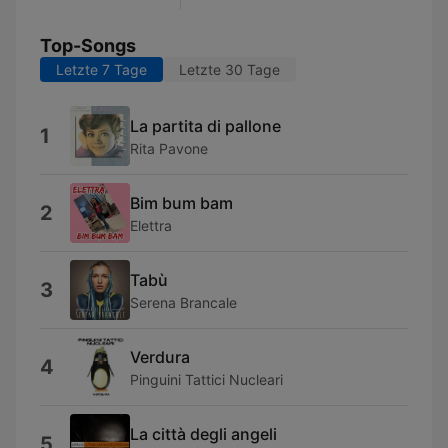
Top-Songs
Letzte 7 Tage
Letzte 30 Tage
La partita di pallone
1
Rita Pavone
Bim bum bam
2
Elettra
Tabù
3
Serena Brancale
Verdura
4
Pinguini Tattici Nucleari
La città degli angeli
5