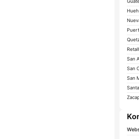
Guate
Hueh
Nueva
Puert
Quetz
Retal
San A
San C
San 
Santa
Zacap
Ko
Webs