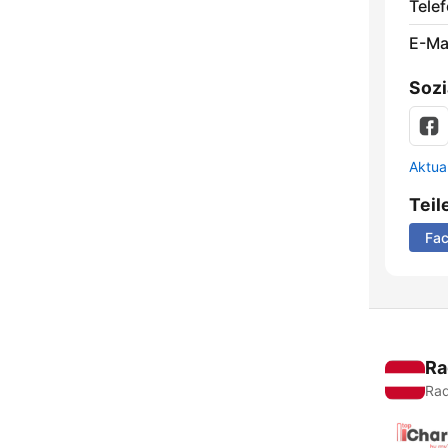
Telef
E-Mai
Sozi
Aktua
Teil
Fa
Ra
Rad