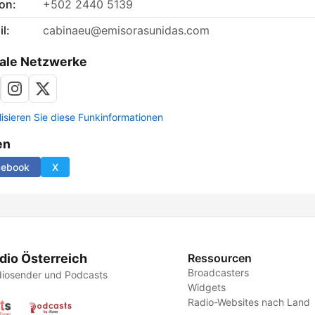
on:
+502 2440 5139
l:
cabinaeu@emisorasunidas.com
ale Netzwerke
lisieren Sie diese Funkinformationen
en
cebook
X
dio Österreich
Ressourcen
Broadcasters
iosender und Podcasts
Widgets
Radio-Websites nach Land