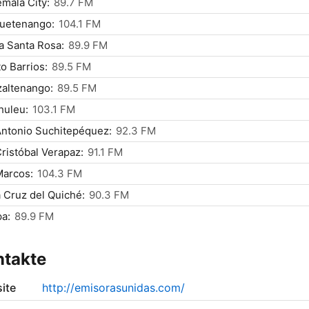
mala City:
89.7 FM
uetenango:
104.1 FM
 Santa Rosa:
89.9 FM
o Barrios:
89.5 FM
altenango:
89.5 FM
huleu:
103.1 FM
ntonio Suchitepéquez:
92.3 FM
ristóbal Verapaz:
91.1 FM
Marcos:
104.3 FM
 Cruz del Quiché:
90.3 FM
a:
89.9 FM
ntakte
ite
http://emisorasunidas.com/