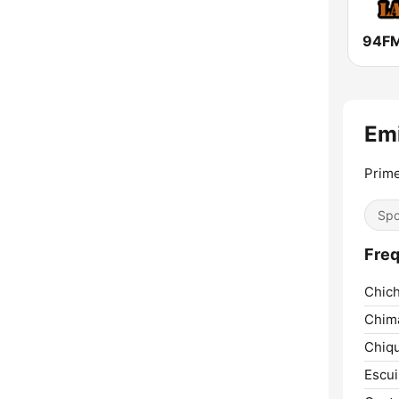
94FM
Em
Prime
Spo
Freq
Chich
Chim
Chiqu
Escui