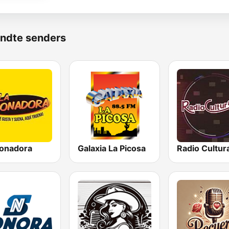
ndte senders
ronadora
Galaxia La Picosa