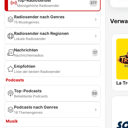
Top-Radiosender
377
Meistgehörte Radiosender
Radiosender nach Genres
Verwa
15 Musikgenres
Radiosender nach Regionen
Lokale Radiosender
Nachrichten
17
Nachrichtenradios
Empfohlen
Liste der besten Radiosender
Podcasts
La T
Top-Podcasts
50
Beliebteste Podcasts
Podcasts nach Genres
18 Themengenres
Musik