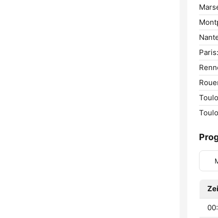
Marse
Montp
Nante
Paris
Renn
Roue
Toulo
Toulo
Pro
Zei
00: