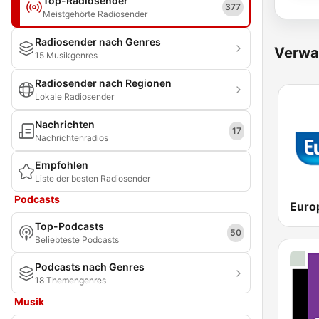
Top-Radiosender
377
Meistgehörte Radiosender
Radiosender nach Genres
Verwa
15 Musikgenres
Radiosender nach Regionen
Lokale Radiosender
Nachrichten
17
Nachrichtenradios
Empfohlen
Liste der besten Radiosender
Podcasts
Euro
Top-Podcasts
50
Beliebteste Podcasts
Podcasts nach Genres
18 Themengenres
Musik