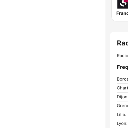
Fran
Rad
Radio
Freq
Bord
Chart
Dijon
Greno
Lille:
Lyon: