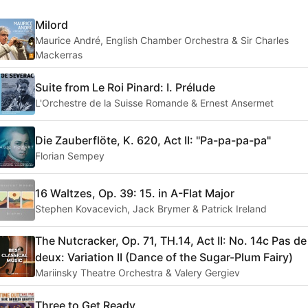
Milord
Maurice André, English Chamber Orchestra & Sir Charles
Mackerras
Suite from Le Roi Pinard: I. Prélude
L'Orchestre de la Suisse Romande & Ernest Ansermet
Die Zauberflöte, K. 620, Act II: "Pa-pa-pa-pa"
Florian Sempey
16 Waltzes, Op. 39: 15. in A-Flat Major
Stephen Kovacevich, Jack Brymer & Patrick Ireland
The Nutcracker, Op. 71, TH.14, Act II: No. 14c Pas de
deux: Variation II (Dance of the Sugar-Plum Fairy)
Mariinsky Theatre Orchestra & Valery Gergiev
Three to Get Ready