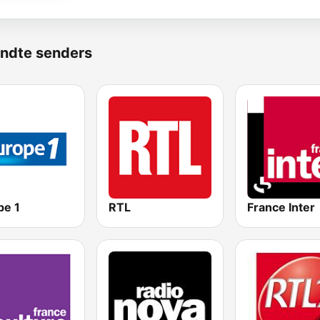
ndte senders
pe 1
RTL
France Inter