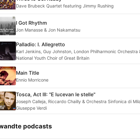
Dave Brubeck Quartet featuring Jimmy Rushing
I Got Rhythm
Jon Manasse & Jon Nakamatsu
Palladio: I. Allegretto
Karl Jenkins, Guy Johnston, London Philharmonic Orchestra 
National Youth Choir of Great Britain
Main Title
Ennio Morricone
Tosca, Act III: "E lucevan le stelle"
Joseph Calleja, Riccardo Chailly & Orchestra Sinfonica di Mil
Giuseppe Verdi
wandte podcasts