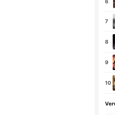
6
7
8
9
10
Ver