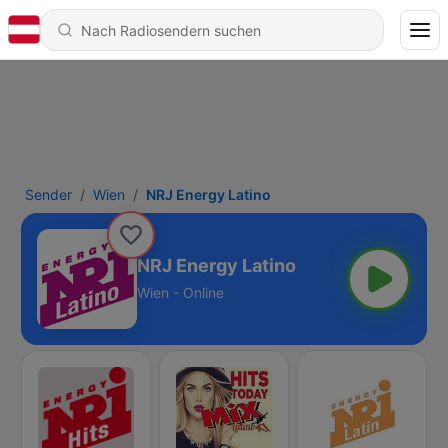
Sender
Wien
NRJ Energy Latino
NRJ Energy Latino
Wien - Online