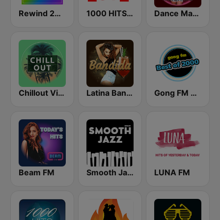
Rewind 2000's
1000 HITS Love
Dance Machine
Chillout Vibes
Latina Bandida!
Gong FM Best of 2000
Beam FM
Smooth Jazz - Groov
LUNA FM