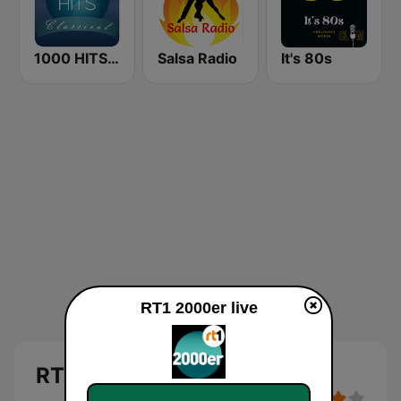
1000 HITS Classical Music
Salsa Radio
It's 80s
RT1 2000er live
RT1 2000er