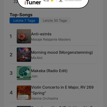
22:00 - 00:00
Klassik Dreams
Top-Songs
Letzte 7 Tage
Letzte 30 Tage
Anti-estrés
1
Masaje Relajante Masters
Morning mood (Morgenstemning)
2
MixAlot
Makeba (Radio Edit)
3
Jain
Violin Concerto in E Major, RV 269
4
"Spring"
Vienna Orchestra