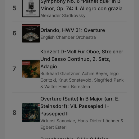
Symphony No. 6 "Pathétique" in B
5
Minor, Op. 74: II. Allegro con grazia
Alexander Sladkovsky
Orlando, HWV 31: Overture
6
English Chamber Orchestra
Konzert D-Moll Für Oboe, Streicher
Und Basso Continuo, 2. Satz,
Adagio
7
Burkhard Glaetzner, Achim Beyer, Ingo
Goritzki, Knut Sonstevold, Siegfried Pank
& Walter Heinz Bernstein
Overture (Suite) In B Major (arr. E.
Steinsdorf): VII. Passepied I -
8
Passepied II
Virtuosi Saxoniae, Hans-Dieter Löchner &
Egbert Esterl