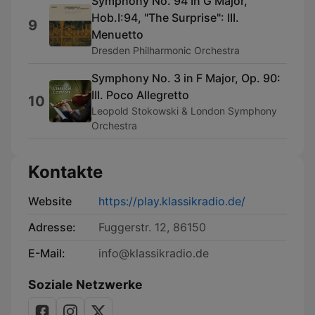
Symphony No. 94 In G Major,
Hob.I:94, "The Surprise": III.
9
Menuetto
Dresden Philharmonic Orchestra
Symphony No. 3 in F Major, Op. 90:
III. Poco Allegretto
10
Leopold Stokowski & London Symphony
Orchestra
Kontakte
Website
https://play.klassikradio.de/
Adresse:
Fuggerstr. 12, 86150
E-Mail:
info@klassikradio.de
Soziale Netzwerke