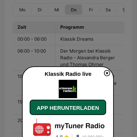
Mo
Di
Mi
Do
Fr
Sa
So
Zeit
Programm
00:00 - 06:00
Klassik Dreams
06:00 - 10:00
Der Morgen bei Klassik
Radio - Alexandra Berger
und Thomas Ohrner
Klassik Radio live
10:00 - 15:00
Geniessen bei der Arbeit
mit Klassik Radio - Svenja
Sellnow
15:00 - 20:00
Die Holger - Wemhoff -
APP HERUNTERLADEN
Show - Holger Wemhoff
20:00 - 22:00
Klassic Radio Cinema
Show - Florian Schmidt