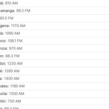
á:
810 AM
ramanga:
99.2 FM
90.5 FM
gena:
1170 AM
a:
1090 AM
nco:
106.1 FM
ncia:
970 AM
ón:
88.3 FM
dot:
1230 AM
é:
1260 AM
s:
1400 AM
ales:
1180 AM
uita:
1300 AM
lín:
750 AM
a:
89.3 FM