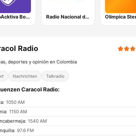
RadioAcktiva Bogotá
Radio Nacional de Colombia Bogotá 95.9 FM
acol Radio
ias, deportes y opinión en Colombia
rt
Nachrichten
Talkradio
uenzen Caracol Radio:
a:
1050 AM
nia:
1150 AM
ancabermeja:
1540 AM
nquilla:
97.6 FM