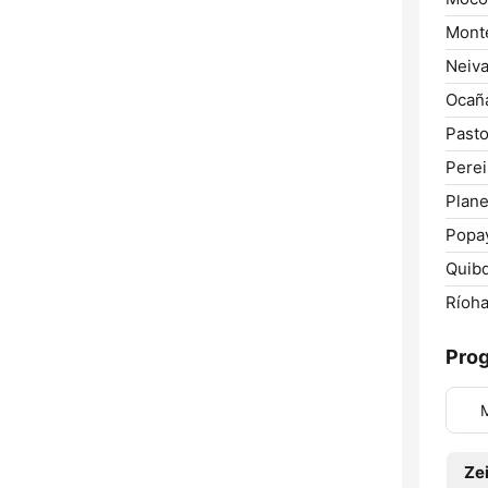
Monte
Neiva
Ocañ
Pasto
Perei
Plane
Popa
Quib
Ríoha
Pro
Zei