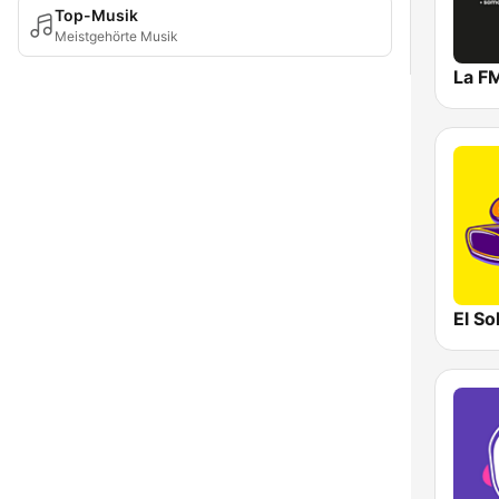
Top-Musik
Meistgehörte Musik
La F
El So