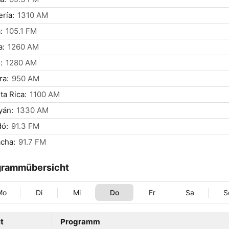
ría:
1310 AM
:
105.1 FM
a:
1260 AM
:
1280 AM
ra:
950 AM
ta Rica:
1100 AM
yán:
1330 AM
dó:
91.3 FM
cha:
91.7 FM
grammübersicht
Mo
Di
Mi
Do
Fr
Sa
S
t
Programm