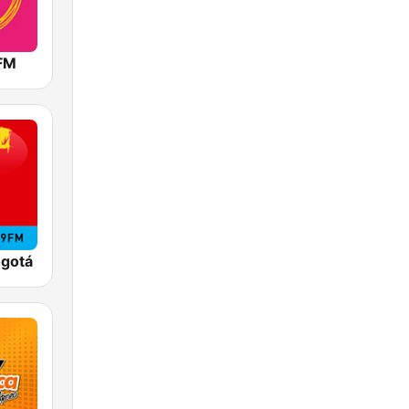
 FM
ogotá