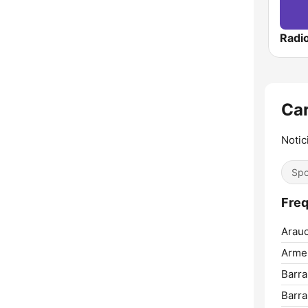
Car
Notic
Spo
Freq
Arauc
Arme
Barr
Barra