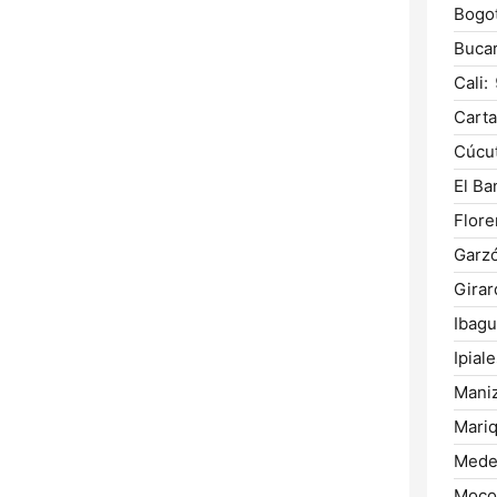
Bogot
Buca
Cali:
Carta
Cúcut
El Ba
Flore
Garz
Girar
Ibagu
Ipiale
Maniz
Mariq
Medel
Moco