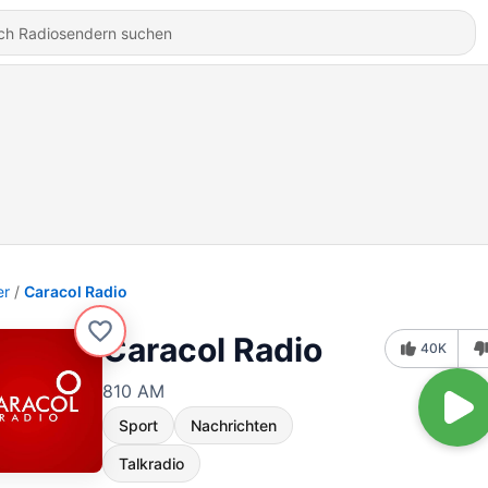
er
Caracol Radio
Caracol Radio
40K
810 AM
Sport
Nachrichten
Talkradio