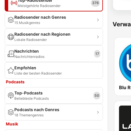
Top-Radiosender
376
Meistgehörte Radiosender
Radiosender nach Genres
15 Musikgenres
Verwa
Radiosender nach Regionen
Lokale Radiosender
Nachrichten
17
Nachrichtenradios
Empfohlen
Liste der besten Radiosender
Podcasts
Blu R
Top-Podcasts
50
Beliebteste Podcasts
Podcasts nach Genres
18 Themengenres
Musik