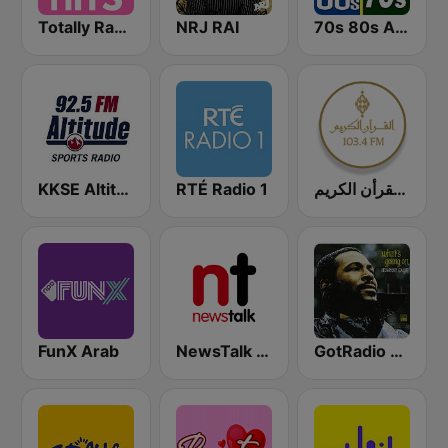
Totally Radio Hits
NRJ RAI
70s 80s All Time Greatest
KKSE Altitude Sports Radio
RTÉ Radio 1
إذاعة القرأن الكريم
FunX Arab
NewsTalk 106-108
GotRadio - R&B Classics