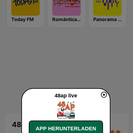
Today FM
Romántica Radio
Panorama FM
48ap live
48ap
APP HERUNTERLADEN