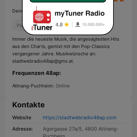
Dein Stadtwebradio aus Attnang-Puchheim.
Pop / Top 40
80er
90er
Immer die neueste Musik, die angesagtesten Hits
aus den Charts, gemixt mit den Pop-Classics
vergangener Jahre. Musikwünsche an:
stadtwebradio48ap@gmx.at.
Frequenzen 48ap:
Attnang-Puchheim:
Online
Kontakte
Website
https://stadtwebradio48ap.com
Adresse:
Agergasse 27a/5, 4800 Attnang-
Puchheim.