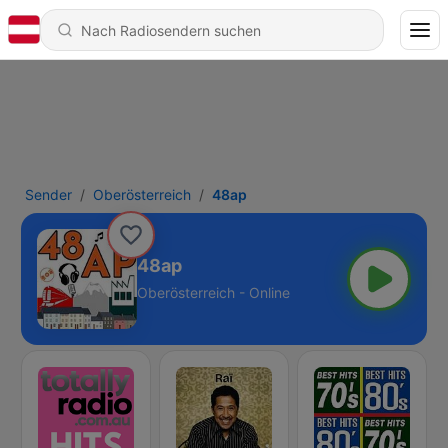
Sender
Oberösterreich
48ap
48ap
Oberösterreich - Online