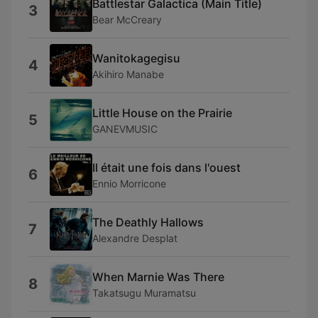
Battlestar Galactica (Main Title)
3
Bear McCreary
Wanitokagegisu
4
Akihiro Manabe
Little House on the Prairie
5
GANEVMUSIC
Il était une fois dans l'ouest
6
Ennio Morricone
The Deathly Hallows
7
Alexandre Desplat
When Marnie Was There
8
Takatsugu Muramatsu