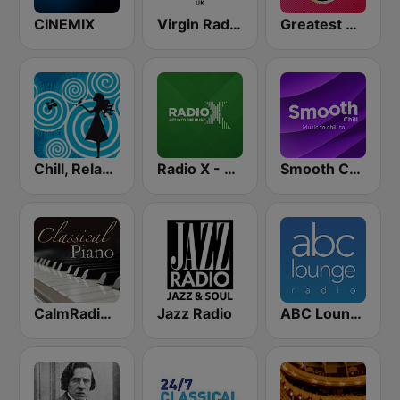
CINEMIX
Virgin Radio UK
Greatest Hits Radio
Chill, Relaxing, Positive
Radio X - London
Smooth Chill
CalmRadio.com - Classical Piano
Jazz Radio
ABC Lounge Jazz