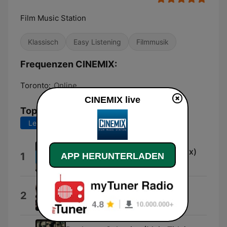
Film Music Station
Klassisch
Easy Listening
Filmmusik
Frequenzen CINEMIX:
Toronto:
Online
CINEMIX live
Top-Songs
Letzte 7 Tage
Letzte 30 Tage
Budapest Underground (Cinemix)
1
APP HERUNTERLADEN
Neo
Negligence
2
Roque Banos