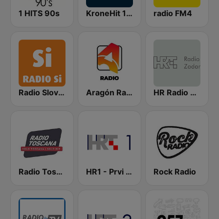
1 HITS 90s
KroneHit 105.8
radio FM4
Radio Slovenija International
Aragón Radio
HR Radio Zadar
Radio Toscana
HR1 - Prvi program
Rock Radio