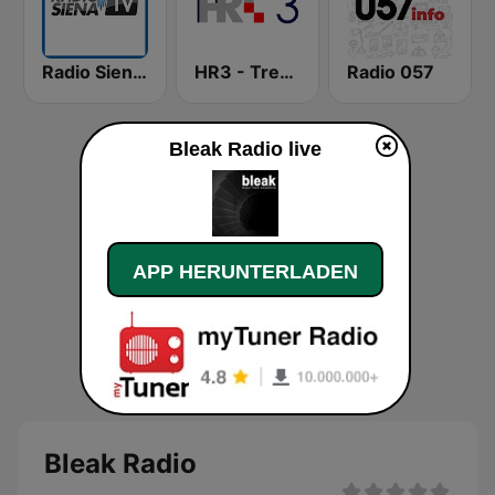
Radio Siena TV
HR3 - Treci program
Radio 057
Bleak Radio live
APP HERUNTERLADEN
Bleak Radio