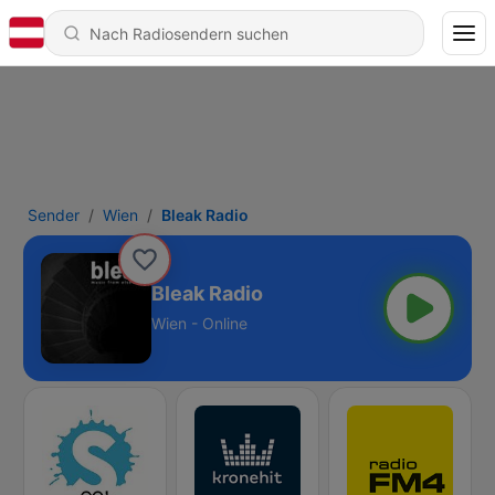
Sender
Wien
Bleak Radio
Bleak Radio
Wien - Online