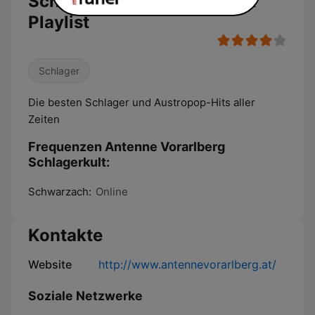
Schlagerkult: Live Stream &
Playlist
Schlager
Die besten Schlager und Austropop-Hits aller
Zeiten
Frequenzen Antenne Vorarlberg
Schlagerkult:
Schwarzach:
Online
Kontakte
Website
http://www.antennevorarlberg.at/
Soziale Netzwerke