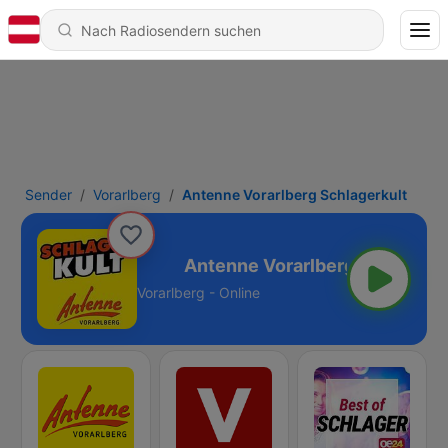
Sender
Vorarlberg
Antenne Vorarlberg Schlagerkult
g Schlagerkult
Vorarlberg - Online