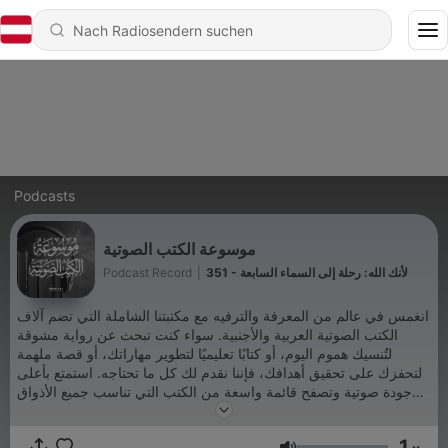
Podcasts
موسوعة الكتب الصوتية
Podcast Record
|
351 - لأنك الله: رحلة إلى السماء السابعة
انغمس في عالم من المعرفة والترفيه مع مكتبتنا الشاملة التي تضم آلاف
الكتب الصوتية العربية والأجنبية. سواء كنت تبحث عن رواية مشوقة
لتُنسيك هموم اليوم، أو كتابًا تعليميًا لتطوير مهاراتك، أو قصة ملهمة
لتحفزك على تحقيق أهدافك، فإننا نقدم لك كل ما تحتاجه. استمتع بأعلى
جودة صوتية وتصفح قائمة واسعة من الكتب التي تناسب جميع الأذواق
والأعمار. اشترك الآن واستكشف عالمًا جديدًا من المعرفة والمتعة.
Podcast Record
1