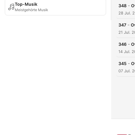
Top-Musik
-
348
O
Meistgehörte Musik
28 Jul. 
-
347
O
21 Jul. 
-
346
O
14 Jul. 
-
345
O
07 Jul. 