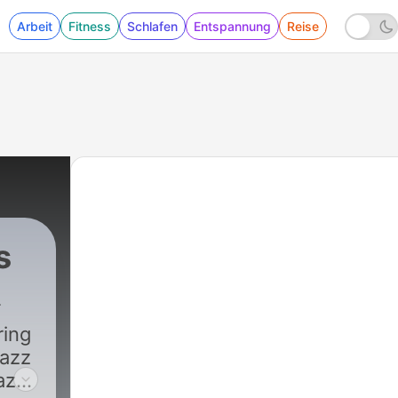
Arbeit
Fitness
Schlafen
Entspannung
Reise
s
ring
Jazz
azz