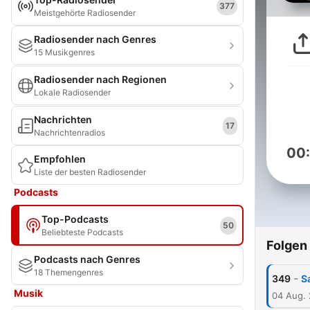
377
Meistgehörte Radiosender
Radiosender nach Genres
15 Musikgenres
Radiosender nach Regionen
Lokale Radiosender
Nachrichten
17
Nachrichtenradios
00
Empfohlen
Liste der besten Radiosender
Podcasts
Top-Podcasts
50
Beliebteste Podcasts
Folgen
Podcasts nach Genres
18 Themengenres
-
349
S
Musik
04 Aug.