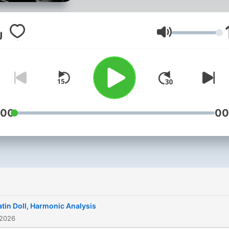
Piano Lessons by Dr. Bob
Lawrence, President The
Dallas School of Music
Lautstärke
:00
00
atin Doll, Harmonic Analysis
 2026